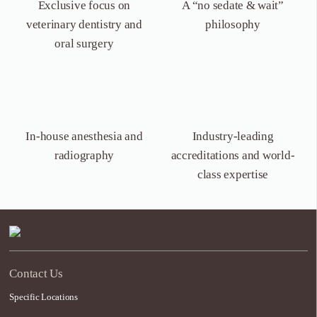
Exclusive focus on
A “no sedate &
wait”
veterinary dentistry
and
philosophy
oral surgery
In-house anesthesia
and
Industry-leading
radiography
accreditations and world-
class expertise
Contact Us
Specific Locations